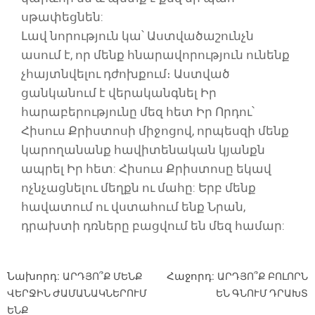
սթափեցնեն:
Լավ նորություն կա՝ Աստվածաշունչն
ասում է, որ մենք հնարավորություն ունենք
չհայտնվելու դժոխքում։ Աստված
ցանկանում է վերականգնել Իր
հարաբերությունը մեզ հետ Իր Որդու՝
Հիսուս Քրիստոսի միջոցով, որպեսզի մենք
կարողանանք հավիտենական կյանքն
ապրել Իր հետ: Հիսուս Քրիստոսը եկավ
ոչնչացնելու մեղքն ու մահը: Երբ մենք
հավատում ու վստահում ենք Նրան,
դրախտի դռները բացվում են մեզ համար:
Գրառումների նավարկումը
Նախորդ:
Հաջորդ:
ԱՐԴՅՈ՞Ք ՄԵՆՔ
ԱՐԴՅՈ՞Ք ԲՈԼՈՐՆ
ՎԵՐՋԻՆ ԺԱՄԱՆԱԿՆԵՐՈՒՄ
ԵՆ ԳՆՈՒՄ ԴՐԱԽՏ
ԵՆՔ