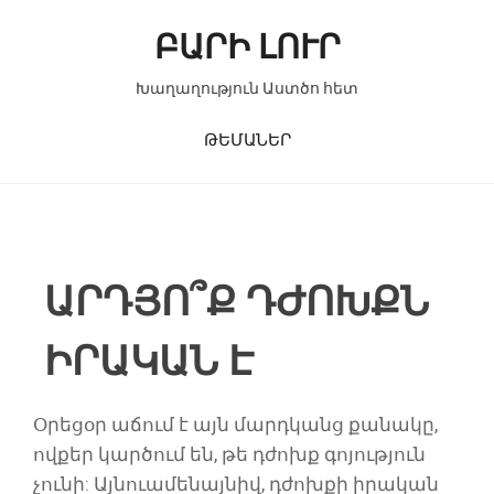
Skip to content
ԲԱՐԻ ԼՈՒՐ
Խաղաղություն Աստծո հետ
ԹԵՄԱՆԵՐ
ԱՐԴՅՈ՞Ք ԴԺՈԽՔՆ
ԻՐԱԿԱՆ Է
Օրեցօր աճում է այն մարդկանց քանակը,
ովքեր կարծում են, թե դժոխք գոյություն
չունի: Այնուամենայնիվ, դժոխքի իրական