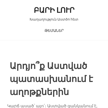
Skip to content
ԲԱՐԻ ԼՈՒՐ
Խաղաղություն Աստծո հետ
ԹԵՄԱՆԵՐ
Արդյո՞ք Աստված
պատասխանում է
աղոթքներին
Կարճ ասած՝ այո՛։ Աստված ցանկանում է,