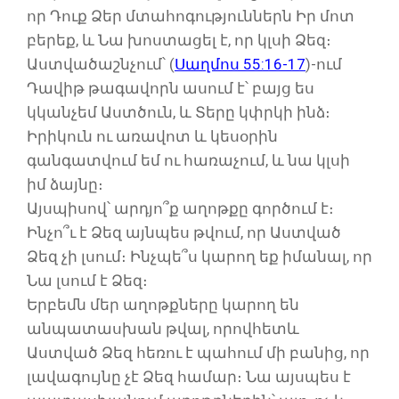
որ Դուք Ձեր մտահոգություններն Իր մոտ
բերեք, և Նա խոստացել է, որ կլսի Ձեզ։
Աստվածաշնչում՝ (
Սաղմոս 55:16-17
)-ում
Դավիթ թագավորն ասում է՝ բայց ես
կկանչեմ Աստծուն, և Տերը կփրկի ինձ։
Իրիկուն ու առավոտ և կեսօրին
գանգատվում եմ ու հառաչում, և նա կլսի
իմ ձայնը։
Այսպիսով՝ արդյո՞ք աղոթքը գործում է։
Ինչո՞ւ է Ձեզ այնպես թվում, որ Աստված
Ձեզ չի լսում։ Ինչպե՞ս կարող եք իմանալ, որ
Նա լսում է Ձեզ։
Երբեմն մեր աղոթքները կարող են
անպատասխան թվալ, որովհետև
Աստված Ձեզ հեռու է պահում մի բանից, որ
լավագույնը չէ Ձեզ համար։ Նա այսպես է